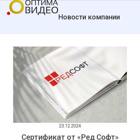
Skip
Open
Close
to
mobile
mobile
Новости компании
content
menu
menu
23.12.2024
Сертификат от «Ред Софт»