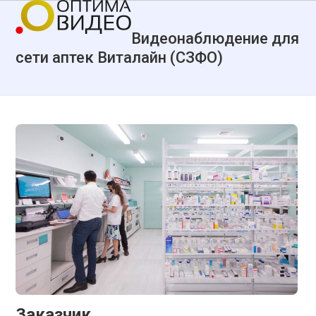
Skip
Open
Close
to
mobile
mobile
Видеонаблюдение для
content
menu
menu
сети аптек Виталайн (СЗФО)
Заказчик