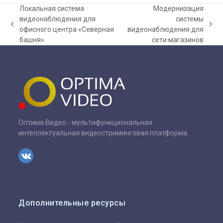
Локальная система
Модернизация
видеонаблюдения для
системы
previous
next
офисного центра «Северная
видеонаблюдения для
post:
post:
башня»
сети магазинов
Оптима Видео - мультифункциональная
интеллектуальная видеостриминговая платформа.
VK
Дополнительные ресурсы